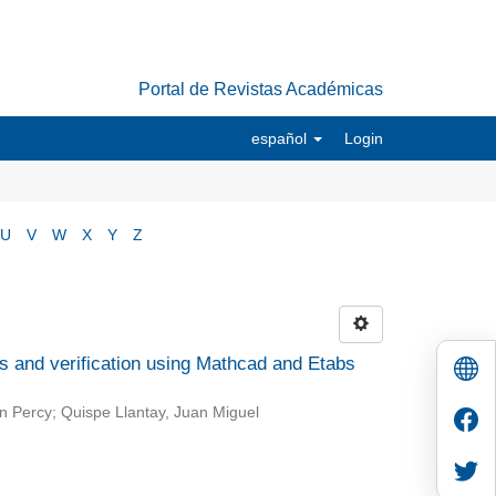
Portal de Revistas Académicas
español
Login
U
V
W
X
Y
Z
ds and verification using Mathcad and Etabs
n Percy; Quispe Llantay, Juan Miguel