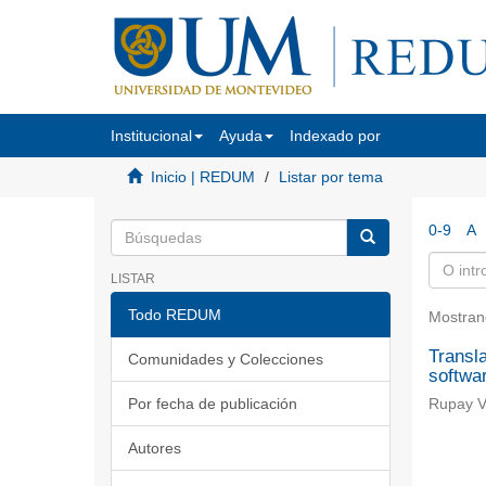
Institucional
Ayuda
Indexado por
Inicio | REDUM
Listar por tema
0-9
A
LISTAR
Todo REDUM
Mostran
Transla
Comunidades y Colecciones
softwa
Por fecha de publicación
Rupay Va
Autores