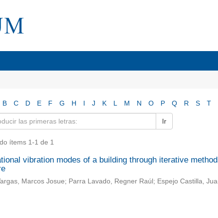
B
C
D
E
F
G
H
I
J
K
L
M
N
O
P
Q
R
S
T
Ir
do ítems 1-1 de 1
tional vibration modes of a building through iterative metho
re
rgas, Marcos Josue; Parra Lavado, Regner Raúl; Espejo Castilla, Jua