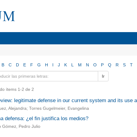
B
C
D
E
F
G
H
I
J
K
L
M
N
O
P
Q
R
S
T
Ir
do ítems 1-2 de 2
eview: legitimate defense in our current system and its use a
ez, Alejandra; Torres Gugelmeier, Evangelina
a defensa: ¿el fin justifica los medios?
 Gómez, Pedro Julio