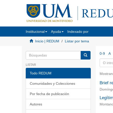
Institucional
Ayuda
Indexado por
Inicio | REDUM
Listar por tema
0-9
A
LISTAR
Todo REDUM
Mostran
Brief r
Comunidades y Colecciones
Domíngu
Por fecha de publicación
Legítim
Autores
Montano