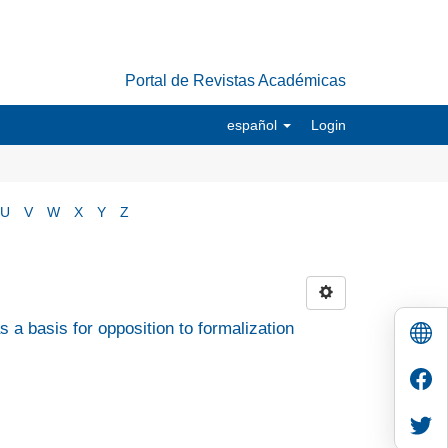
Portal de Revistas Académicas
español
Login
U
V
W
X
Y
Z
s a basis for opposition to formalization