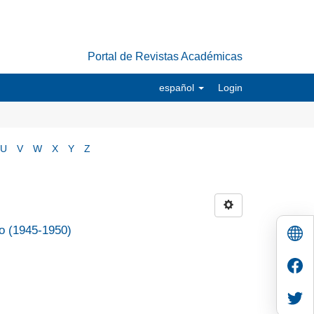
Portal de Revistas Académicas
español
Login
U
V
W
X
Y
Z
co (1945-1950)