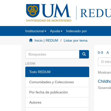
Institucional
Ayuda
Indexado por
Inicio | REDUM
Listar por tema
0-9
A
LISTAR
Todo REDUM
Mostran
Childh
Comunidades y Colecciones
Sosensk
Por fecha de publicación
Autores