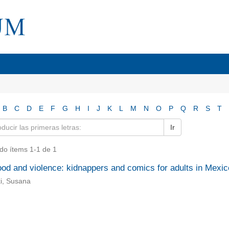
B
C
D
E
F
G
H
I
J
K
L
M
N
O
P
Q
R
S
T
Ir
do ítems 1-1 de 1
ood and violence: kidnappers and comics for adults in Mexi
i, Susana