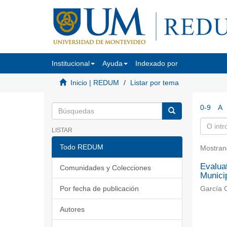
Institucional
Ayuda
Indexado por
Inicio | REDUM
Listar por tema
0-9
A
LISTAR
Todo REDUM
Mostran
Evaluat
Comunidades y Colecciones
Munici
Por fecha de publicación
García C
Autores