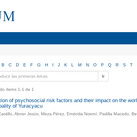
B
C
D
E
F
G
H
I
J
K
L
M
N
O
P
Q
R
S
T
Ir
do ítems 1-1 de 1
ion of psychosocial risk factors and their impact on the wor
pality of Yuracyacu
astillo, Abner Jesús; Meza Pérez, Emérida Noemí; Padilla Macedo, Be