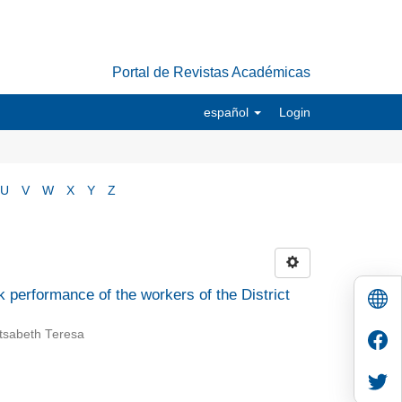
Portal de Revistas Académicas
español
Login
U
V
W
X
Y
Z
k performance of the workers of the District
tsabeth Teresa