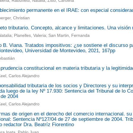
lena; Rabuffetti, Natalia; Zitto, Carolina
blecimiento permanente en el IRAE: con especial consideraci
rger, Christian
eto tributario. Concepto, alcance y limitaciones. Una visión 
Natalia; Planelles, Valeria; San Martin, Fernanda
 B. Viana. Tratados impositivos: ¿se sostiene el discurso pa
ontevideo, Universidad de Montevideo, 2021, 167pp
ebastián
sprudencia constitucional en materia tributaria y la legitimi
eel, Carlos Alejandro
onsabilidad tributaria de los socios y Directores y su interp
da luego de la ley Nº 17.930: Sentencia del Tribunal de lo 
 de 2004
eel, Carlos Alejandro
mas de origen en el derecho del comercio internacional. su r
ional: Sentencia Nº127/04 de 27 de septiembre de 2004. Tribu
o redactor Dra. Beatríz Fiorentino
ra Ipata, Pablo Juan