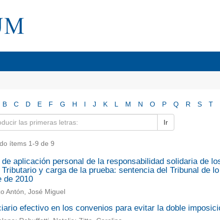
B
C
D
E
F
G
H
I
J
K
L
M
N
O
P
Q
R
S
T
Ir
do ítems 1-9 de 9
de aplicación personal de la responsabilidad solidaria de los
Tributario y carga de la prueba: sentencia del Tribunal de 
e de 2010
o Antón, José Miguel
iario efectivo en los convenios para evitar la doble imposici