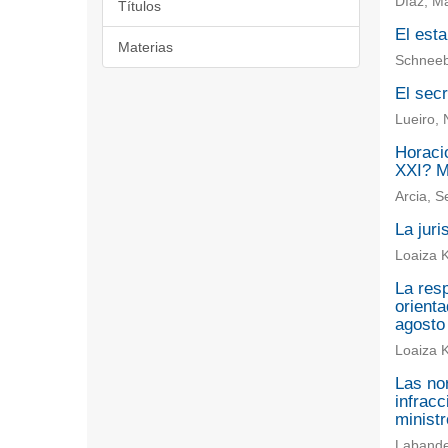
Díaz, Ma
Títulos
El esta
Materias
Schneebe
El secr
Lueiro, 
Horacio
XXI? M
Arcia, S
La juri
Loaiza K
La resp
orienta
agosto
Loaiza K
Las nor
infracc
ministr
Labande