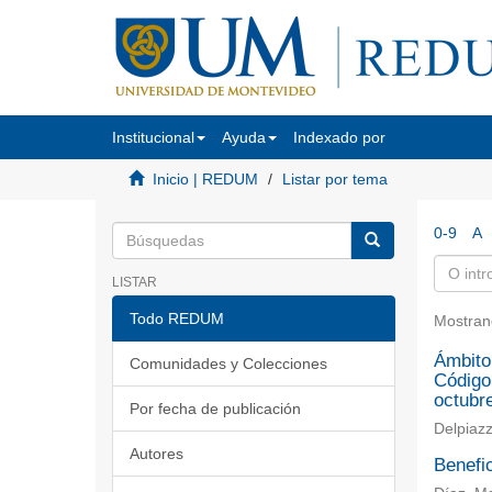
Institucional
Ayuda
Indexado por
Inicio | REDUM
Listar por tema
0-9
A
LISTAR
Todo REDUM
Mostran
Ámbito 
Comunidades y Colecciones
Código 
octubr
Por fecha de publicación
Delpiazz
Autores
Benefic