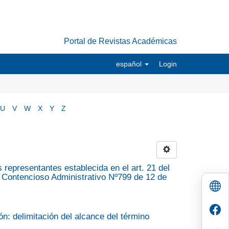
Portal de Revistas Académicas
español
Login
U
V
W
X
Y
Z
 representantes establecida en el art. 21 del
lo Contencioso Administrativo Nº799 de 12 de
ón: delimitación del alcance del término