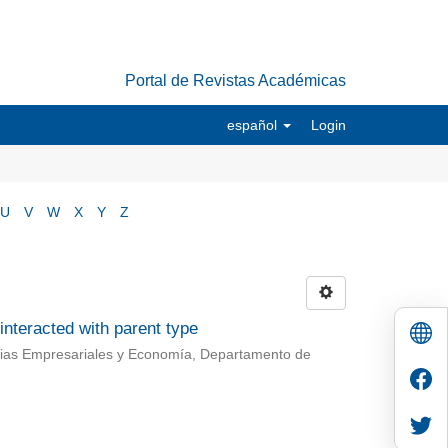
Portal de Revistas Académicas
español
Login
U
V
W
X
Y
Z
nteracted with parent type
cias Empresariales y Economía, Departamento de