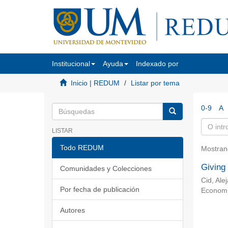
Institucional
Ayuda
Indexado por
Inicio | REDUM
Listar por tema
0-9
A
LISTAR
Todo REDUM
Mostran
Giving 
Comunidades y Colecciones
Cid, Ale
Por fecha de publicación
Econom
Autores