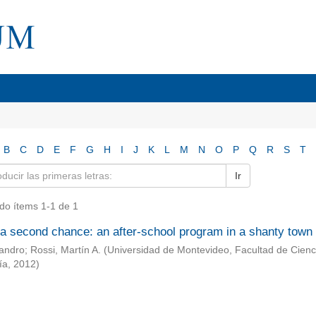
B
C
D
E
F
G
H
I
J
K
L
M
N
O
P
Q
R
S
T
Ir
do ítems 1-1 de 1
a second chance: an after-school program in a shanty town i
jandro
;
Rossi, Martín A.
(
Universidad de Montevideo, Facultad de Cien
ía
,
2012
)