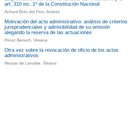
art. 310 inc. 1º de la Constitución Nacional
Achard Brito del Pino, Andrés
Motivación del acto administrativo: análisis de criterios
jurisprudenciales y admisibilidad de su omisión
alegando la reserva de las actuaciones
Pérez Benech, Viviana
Otra vez sobre la revocación de oficio de los actos
administrativos
Nessar de Lenoble, Silvana
Universidad de Montevideo
|
Biblioteca
Prudencio de Pena 2544 | (598) 2 707 44 61 |
biblioteca@um.edu.uy
© 2021 Universidad de Montevideo