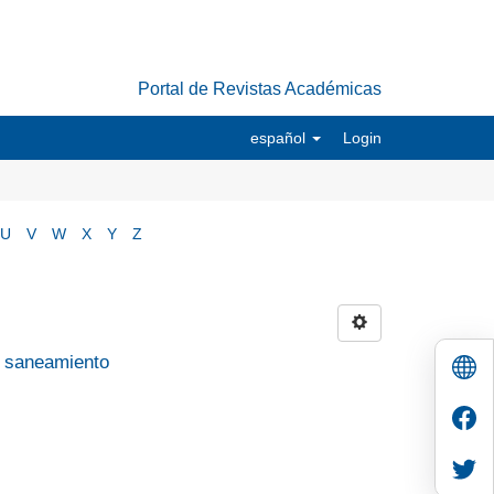
Portal de Revistas Académicas
español
Login
U
V
W
X
Y
Z
y saneamiento