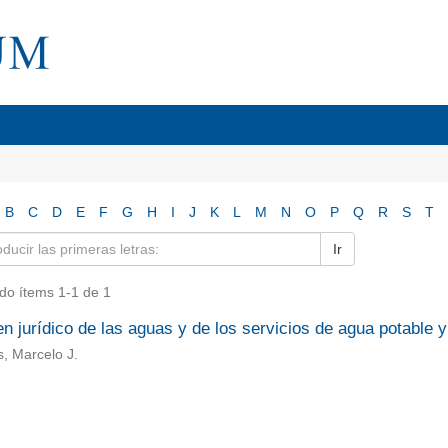
B
C
D
E
F
G
H
I
J
K
L
M
N
O
P
Q
R
S
T
Ir
do ítems 1-1 de 1
n jurídico de las aguas y de los servicios de agua potable 
s, Marcelo J.