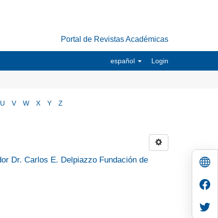
Portal de Revistas Académicas
español
Login
U
V
W
X
Y
Z
dor Dr. Carlos E. Delpiazzo Fundación de