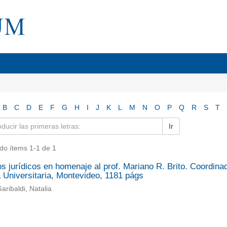
B
C
D
E
F
G
H
I
J
K
L
M
N
O
P
Q
R
S
T
Ir
do ítems 1-1 de 1
s jurídicos en homenaje al prof. Mariano R. Brito. Coordina
 Universitaria, Montevideo, 1181 págs
aribaldi, Natalia