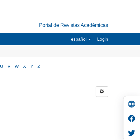
Portal de Revistas Académicas
español
Login
U
V
W
X
Y
Z