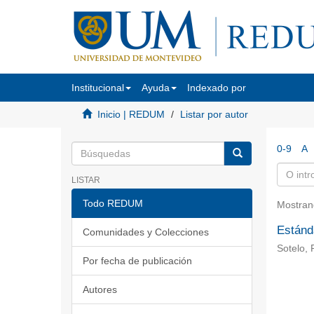
Institucional
Ayuda
Indexado por
Inicio | REDUM
Listar por autor
0-9
A
LISTAR
Todo REDUM
Mostran
Estánda
Comunidades y Colecciones
Sotelo, 
Por fecha de publicación
Autores