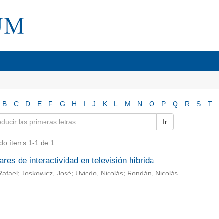
B
C
D
E
F
G
H
I
J
K
L
M
N
O
P
Q
R
S
T
Ir
do ítems 1-1 de 1
res de interactividad en televisión híbrida
Rafael; Joskowicz, José; Uviedo, Nicolás; Rondán, Nicolás