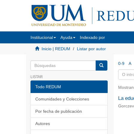
Institucional
Ayuda
Indexado por
Inicio | REDUM
Listar por autor
0-9
A
LISTAR
Todo REDUM
Mostran
La edu
Comunidades y Colecciones
Gorczevs
Por fecha de publicación
Autores