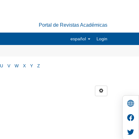
Portal de Revistas Académicas
español
Login
U
V
W
X
Y
Z