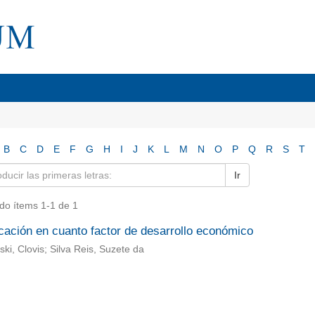
B
C
D
E
F
G
H
I
J
K
L
M
N
O
P
Q
R
S
T
Ir
do ítems 1-1 de 1
cación en cuanto factor de desarrollo económico
ki, Clovis; Silva Reis, Suzete da