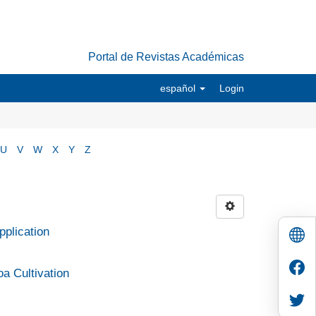
Portal de Revistas Académicas
español
Login
U
V
W
X
Y
Z
pplication
a Cultivation