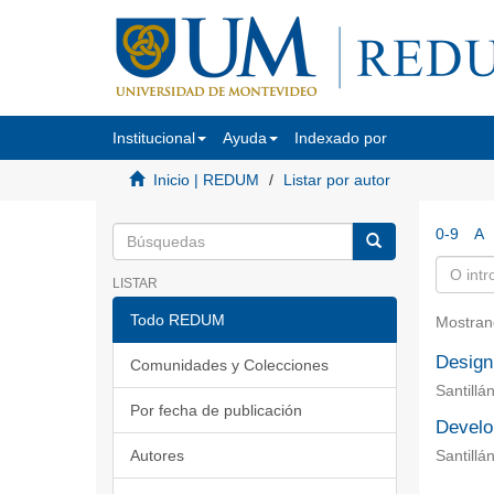
Institucional
Ayuda
Indexado por
Inicio | REDUM
Listar por autor
0-9
A
LISTAR
Todo REDUM
Mostran
Design 
Comunidades y Colecciones
Santillá
Por fecha de publicación
Develop
Autores
Santillá