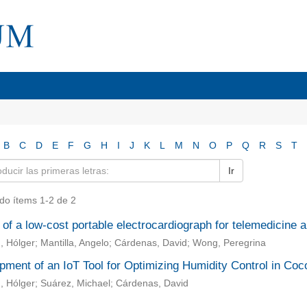
B
C
D
E
F
G
H
I
J
K
L
M
N
O
P
Q
R
S
T
Ir
do ítems 1-2 de 2
of a low-cost portable electrocardiograph for telemedicine a
n, Hólger; Mantilla, Angelo; Cárdenas, David; Wong, Peregrina
ment of an IoT Tool for Optimizing Humidity Control in Coco
n, Hólger; Suárez, Michael; Cárdenas, David