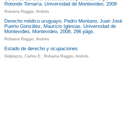
Rotondo Tornaría. Universidad de Montevideo, 2009
Robaina Raggio, Andrés
Derecho médico uruguayo. Pedro Montano, Juan José
Puerto González, Mauricio Iglesias. Universidad de
Montevideo, Montevideo, 2008, 296 págs.
Robaina Raggio, Andrés
Estado de derecho y ocupaciones
Delpiazzo, Carlos E.; Robaina Raggio, Andrés
Universidad de Montevideo
|
Biblioteca
Prudencio de Pena 2544 | (598) 2 707 44 61 |
biblioteca@um.edu.uy
© 2021 Universidad de Montevideo