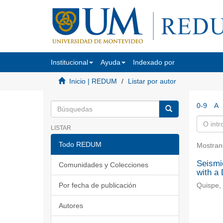
Institucional
Ayuda
Indexado por
Inicio | REDUM
Listar por autor
0-9
A
LISTAR
Todo REDUM
Mostran
Seismic
Comunidades y Colecciones
with a
Por fecha de publicación
Quispe, 
Autores