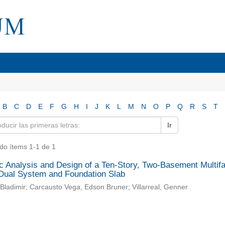
B
C
D
E
F
G
H
I
J
K
L
M
N
O
P
Q
R
S
T
Ir
do ítems 1-1 de 1
 Analysis and Design of a Ten-Story, Two-Basement Multifam
 Dual System and Foundation Slab
Bladimir; Carcausto Vega, Edson Bruner; Villarreal, Genner