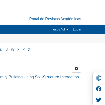
Portal de Revistas Académicas
español
Login
U
V
W
X
Y
Z
ily Building Using Soil-Structure Interaction