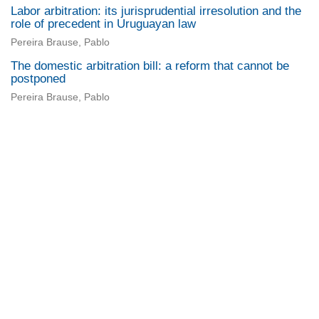
Labor arbitration: its jurisprudential irresolution and the
role of precedent in Uruguayan law
Pereira Brause, Pablo
The domestic arbitration bill: a reform that cannot be
postponed
Pereira Brause, Pablo
Universidad de Montevideo
|
Biblioteca
Prudencio de Pena 2544 | (598) 2 707 44 61 |
biblioteca@um.edu.uy
© 2021 Universidad de Montevideo