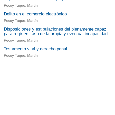
Pecoy Taque, Martín
Delito en el comercio electrónico
Pecoy Taque, Martín
Disposiciones y estipulaciones del plenamente capaz
para regir en caso de la propia y eventual incapacidad
Pecoy Taque, Martín
Testamento vital y derecho penal
Pecoy Taque, Martín
Universidad de Montevideo
|
Biblioteca
Prudencio de Pena 2544 | (598) 2 707 44 61 |
biblioteca@um.edu.uy
© 2021 Universidad de Montevideo