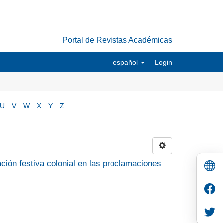
Portal de Revistas Académicas
español
Login
U
V
W
X
Y
Z
ión festiva colonial en las proclamaciones