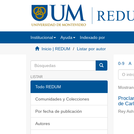
Institucional
Ayuda
Indexado por
Inicio | REDUM
Listar por autor
0-9
A
LISTAR
Todo REDUM
Mostran
Procla
Comunidades y Colecciones
de Car
Por fecha de publicación
Rey Ashf
Autores