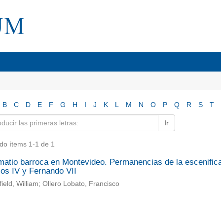
B
C
D
E
F
G
H
I
J
K
L
M
N
O
P
Q
R
S
T
Ir
do ítems 1-1 de 1
matio barroca en Montevideo. Permanencias de la escenificac
los IV y Fernando VII
ield, William; Ollero Lobato, Francisco