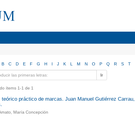
B
C
D
E
F
G
H
I
J
K
L
M
N
O
P
Q
R
S
T
Ir
do ítems 1-1 de 1
 teórico práctico de marcas. Juan Manuel Gutiérrez Carrau,
.
 Amato, María Concepción