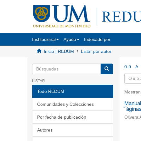
Institucional
Ayuda
Indexado por
Inicio | REDUM
Listar por autor
0-9
A
LISTAR
Todo REDUM
Mostran
Manual
Comunidades y Colecciones
´áginas
Por fecha de publicación
Olivera
Autores