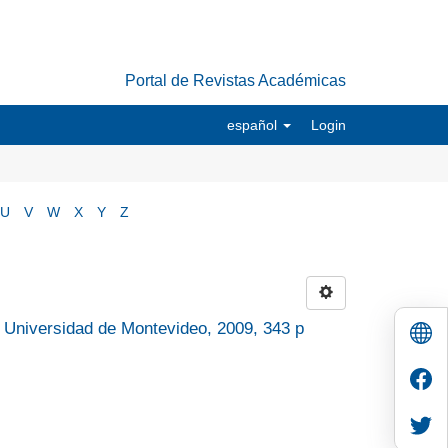
Portal de Revistas Académicas
español
Login
U
V
W
X
Y
Z
 Universidad de Montevideo, 2009, 343 p