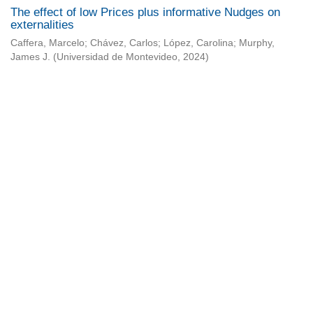
The effect of low Prices plus informative Nudges on
externalities
Caffera, Marcelo
;
Chávez, Carlos
;
López, Carolina
;
Murphy,
James J.
(
Universidad de Montevideo
,
2024
)
Universidad de Montevideo
|
Biblioteca
Prudencio de Pena 2544 | (598) 2 707 44 61 |
biblioteca@um.edu.uy
© 2021 Universidad de Montevideo