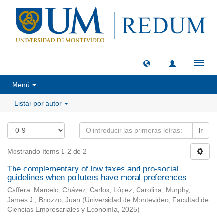
Camb
naveg
Menú
Listar por autor
Ir
Mostrando ítems 1-2 de 2
The complementary of low taxes and pro-social
guidelines when polluters have moral preferences
Caffera, Marcelo
;
Chávez, Carlos
;
López, Carolina
;
Murphy,
James J.
;
Briozzo, Juan
(
Universidad de Montevideo, Facultad de
Ciencias Empresariales y Economía
,
2025
)