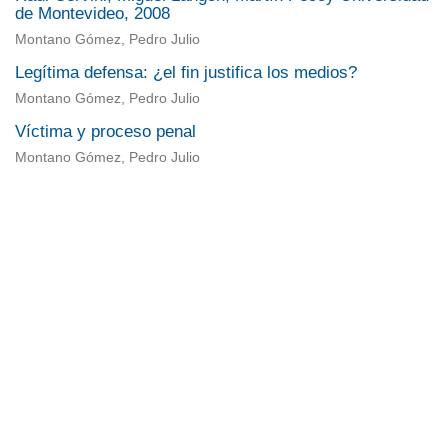
de Montevideo, 2008
Montano Gómez, Pedro Julio
Legítima defensa: ¿el fin justifica los medios?
Montano Gómez, Pedro Julio
Víctima y proceso penal
Montano Gómez, Pedro Julio
Universidad de Montevideo
|
Biblioteca
Prudencio de Pena 2544 | (598) 2 707 44 61 |
biblioteca@um.edu.uy
© 2021 Universidad de Montevideo