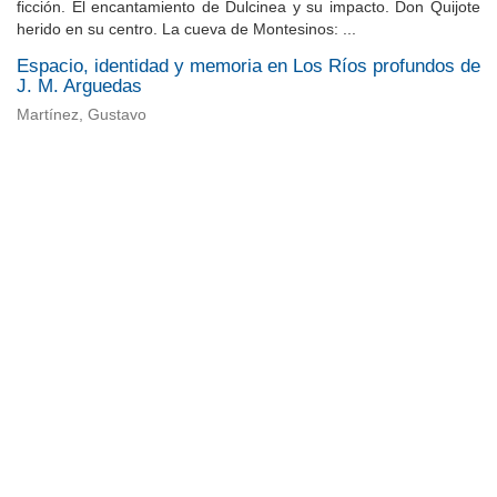
ficción. El encantamiento de Dulcinea y su impacto. Don Quijote
herido en su centro. La cueva de Montesinos: ...
Espacio, identidad y memoria en Los Ríos profundos de
J. M. Arguedas
Martínez, Gustavo
Universidad de Montevideo
|
Biblioteca
Prudencio de Pena 2544 | (598) 2 707 44 61 |
biblioteca@um.edu.uy
© 2021 Universidad de Montevideo