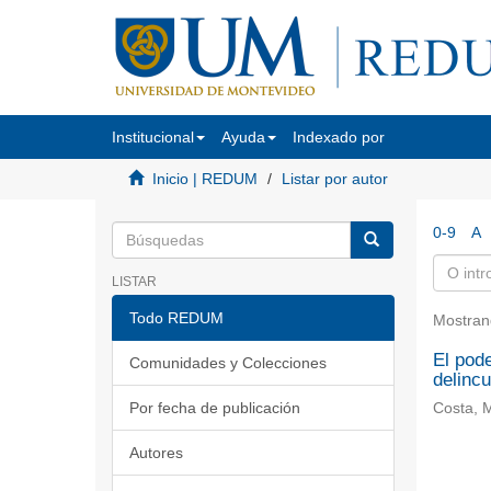
Institucional
Ayuda
Indexado por
Inicio | REDUM
Listar por autor
0-9
A
LISTAR
Todo REDUM
Mostran
El pode
Comunidades y Colecciones
delincu
Por fecha de publicación
Costa, 
Autores