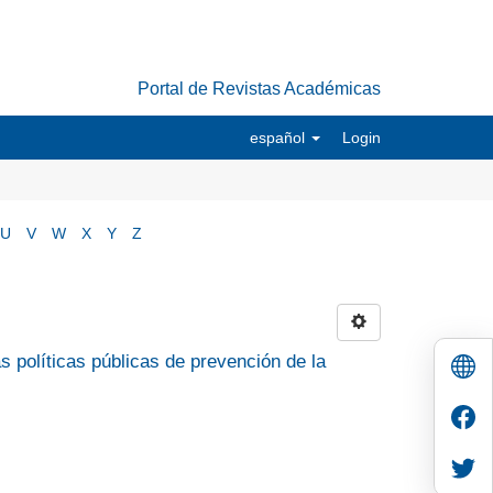
Portal de Revistas Académicas
español
Login
U
V
W
X
Y
Z
s políticas públicas de prevención de la