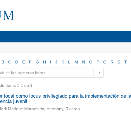
B
C
D
E
F
G
H
I
J
K
L
M
N
O
P
Q
R
S
T
Ir
do ítems 1-1 de 1
r local como locus privilegiado para la implementación de la
encia juvenil
Marli Marlene Moraes da; Hermany, Ricardo