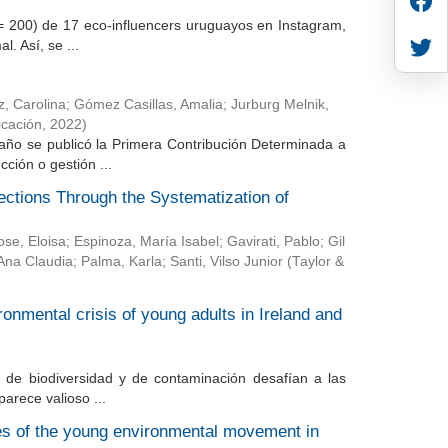
n = 200) de 17 eco-influencers uruguayos en Instagram,
. Así, se ...
, Carolina
;
Gómez Casillas, Amalia
;
Jurburg Melnik,
icación
,
2022
)
año se publicó la Primera Contribución Determinada a
cción o gestión ...
ctions Through the Systematization of
ose, Eloisa
;
Espinoza, María Isabel
;
Gavirati, Pablo
;
Gil
Ana Claudia
;
Palma, Karla
;
Santi, Vilso Junior
(
Taylor &
ronmental crisis of young adults in Ireland and
s, de biodiversidad y de contaminación desafían a las
arece valioso ...
ies of the young environmental movement in