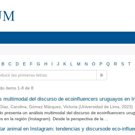
B
C
D
E
F
G
H
I
J
K
L
M
N
O
P
Q
R
S
T
Ir
do ítems 1-8 de 8
is multimodal del discurso de ecoinfluencers uruguayos en 
Díaz, Carolina
;
Gómez Márquez, Victoria
(
Universidad de Lima
,
2023
)
ulo presenta un análisis multimodal del discurso de ecoinfluencers ur
s en la región (Instagram). Desde la perspectiva de la ...
tar animal en Instagram: tendencias y discursode eco-influ