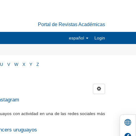
Portal de Revistas Académicas
español
Login
U
V
W
X
Y
Z
Instagram
uguayos con actividad en una de las redes sociales más
encers uruguayos