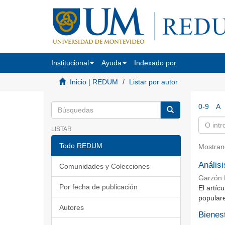
Institucional
Ayuda
Indexado por
Inicio | REDUM
Listar por autor
0-9
A
LISTAR
Todo REDUM
Mostran
Anális
Comunidades y Colecciones
Garzón 
Por fecha de publicación
El artíc
populare
Autores
Bienes