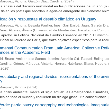
árquez, Victoria
;
Garzón Díaz, Carolina
(
2024
)
za análisis del discurso multimodal en las publicaciones de un año (
sis en los posts que abordan la agen-da emergente del bienestar animal
cación y respuestas al desafío climático en Uruguay
árquez, Victoria
;
Besada Paullier, Inés
;
Gari Barbé, Juan
;
Garzón Díaz
Pérez Álvarez, Álvaro
(
Universidad de Montevideo. Facultad de Comun
 aprobó su Política Nacional de Cambio Climático en 2017. El mismo 
cional al Acuerdo de París, que traza objetivos específicos para la redu
nmental Communication From Latin America: Collective Refle
ences in the Academic Field
hi, Bruno
;
Amiden dos Santos, Iasmim
;
Aparicio Cid, Raquel
;
Beling Lo
arolina
;
Gómez Márquez, Victoria
;
Herrera Huérfano, Eliana
;
Nepote, 
,
2026
)
vocabulary and regional divides: representations of the envi
ay
árquez, Victoria
(
2024
)
le crisis ambiental marca el siglo actual: las emergencias climática
es de todo el mundo y requieren un diálogo global. En consecuencia, p
erde: participatory cartography and technological imaginar