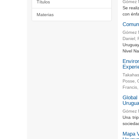
Títulos
Gómez M
Se reali
con énfa
Materias
Comuni
Gómez M
Daniel
;
Uruguay
Nivel Na
Enviro
Experi
Takahas
Posse, C
Francis
Global 
Urugu
Gómez M
Una trip
sociedad
Mapa V