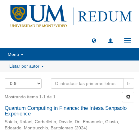
Camb
naveg
Menú
Listar por autor
Ir
Mostrando ítems 1-1 de 1
Quantum Computing in Finance: the Intesa Sanpaolo
Experience
Sotelo, Rafael
;
Corbelletto, Davide
;
Dri, Emanuele
;
Giusto,
Edoardo
;
Montrucchio, Bartolomeo
(
2024
)