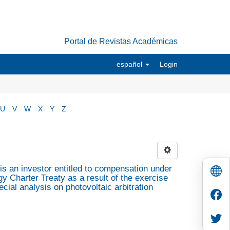
Portal de Revistas Académicas
español
Login
U
V
W
X
Y
Z
is an investor entitled to compensation under
gy Charter Treaty as a result of the exercise
ecial analysis on photovoltaic arbitration