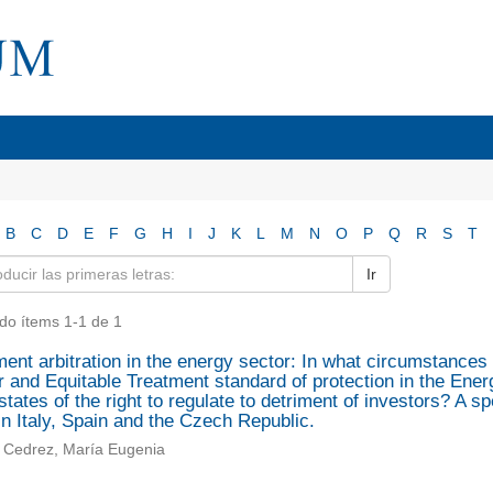
B
C
D
E
F
G
H
I
J
K
L
M
N
O
P
Q
R
S
T
Ir
do ítems 1-1 de 1
ent arbitration in the energy sector: In what circumstances 
r and Equitable Treatment standard of protection in the Ener
states of the right to regulate to detriment of investors? A sp
n Italy, Spain and the Czech Republic.
 Cedrez, María Eugenia