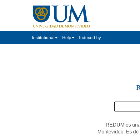
Institutional
Help
Indexed by
R
REDUM es una c
Montevideo. Es de a