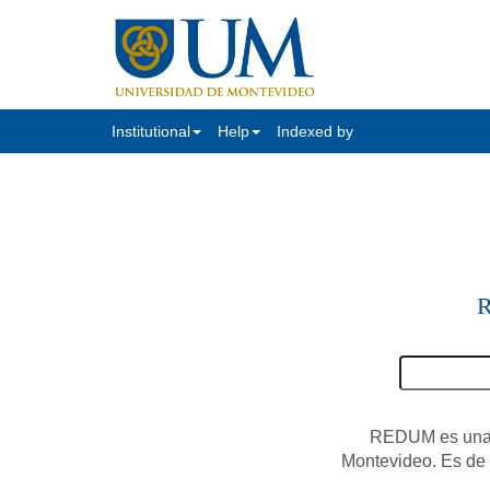
Institutional
Help
Indexed by
R
REDUM es una c
Montevideo. Es de a