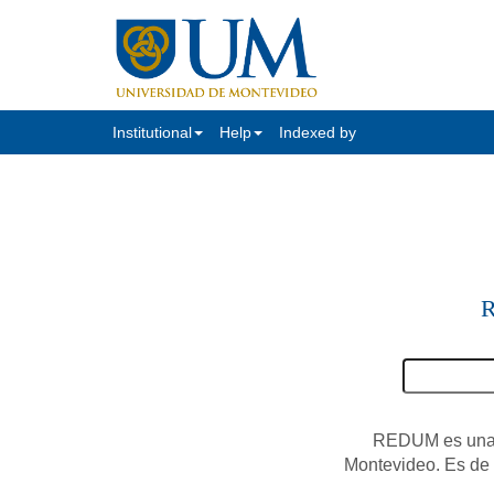
Institutional
Help
Indexed by
R
REDUM es una c
Montevideo. Es de a