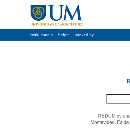
Institutional
Help
Indexed by
R
REDUM es una c
Montevideo. Es de a