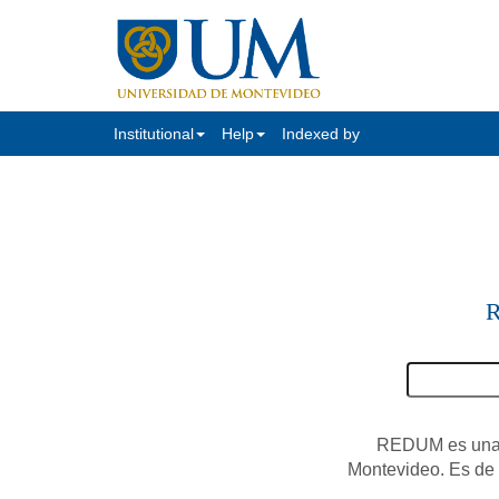
Institutional
Help
Indexed by
R
REDUM es una c
Montevideo. Es de a